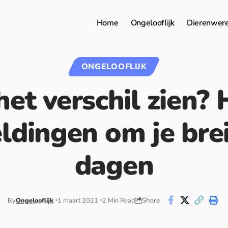
Home
Ongelooflijk
Dierenwer
ONGELOOFLIJK
het verschil zien? 
ldingen om je brei
dagen
Share
By
Ongelooflijk
1 maart 2021
2 Min Read