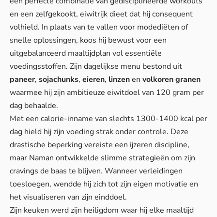
een perfecte combinatie van gedisciplineerde workouts
en een zelfgekookt, eiwitrijk dieet dat hij consequent
volhield. In plaats van te vallen voor modediëten of
snelle oplossingen, koos hij bewust voor een
uitgebalanceerd maaltijdplan vol essentiële
voedingsstoffen. Zijn dagelijkse menu bestond uit
paneer
,
sojachunks
,
eieren
,
linzen
en
volkoren granen
waarmee hij zijn ambitieuze eiwitdoel van 120 gram per
dag behaalde.
Met een calorie-inname van slechts 1300-1400 kcal per
dag hield hij zijn voeding strak onder controle. Deze
drastische beperking vereiste een ijzeren discipline,
maar Naman ontwikkelde slimme strategieën om zijn
cravings de baas te blijven. Wanneer verleidingen
toesloegen, wendde hij zich tot zijn eigen motivatie en
het visualiseren van zijn einddoel.
Zijn keuken werd zijn heiligdom waar hij elke maaltijd