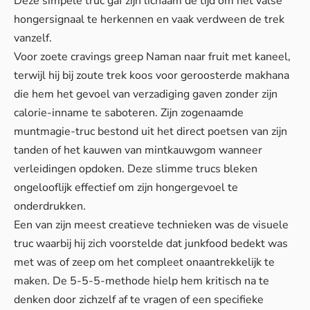
Deze simpele truc gaf zijn lichaam de tijd om het valse
hongersignaal te herkennen en vaak verdween de trek
vanzelf.
Voor zoete cravings greep Naman naar fruit met kaneel,
terwijl hij bij zoute trek koos voor geroosterde makhana
die hem het gevoel van verzadiging gaven zonder zijn
calorie-inname te saboteren. Zijn zogenaamde
muntmagie-truc bestond uit het direct poetsen van zijn
tanden of het kauwen van mintkauwgom wanneer
verleidingen opdoken. Deze slimme trucs bleken
ongelooflijk effectief om zijn hongergevoel te
onderdrukken.
Een van zijn meest creatieve technieken was de visuele
truc waarbij hij zich voorstelde dat junkfood bedekt was
met was of zeep om het compleet onaantrekkelijk te
maken. De 5-5-5-methode hielp hem kritisch na te
denken door zichzelf af te vragen of een specifieke