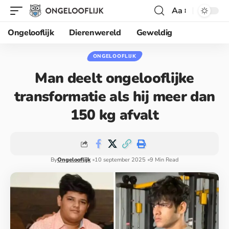
Aa
Ongelooflijk
Dierenwereld
Geweldig
ONGELOOFLIJK
Man deelt ongelooflijke
transformatie als hij meer dan
150 kg afvalt
By
Ongelooflijk
10 september 2025
9 Min Read