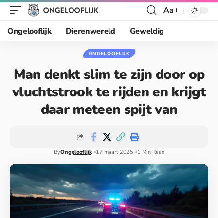
Aa
Ongelooflijk
Dierenwereld
Geweldig
ONGELOOFLIJK
Man denkt slim te zijn door op
vluchtstrook te rijden en krijgt
daar meteen spijt van
By
Ongelooflijk
17 maart 2025
1 Min Read