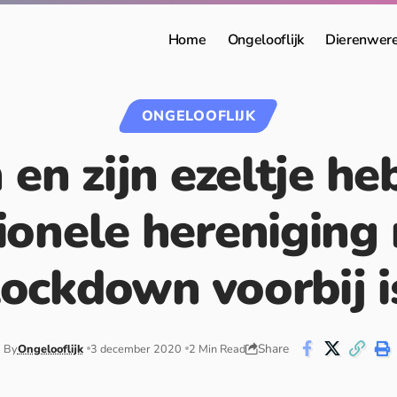
Home
Ongelooflijk
Dierenwer
ONGELOOFLIJK
en zijn ezeltje h
onele hereniging
lockdown voorbij i
Share
By
Ongelooflijk
3 december 2020
2 Min Read