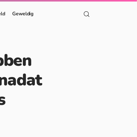
eld
Geweldig
ebben
 nadat
s