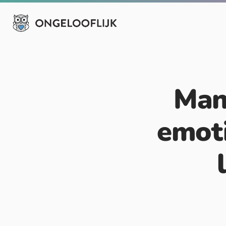
Man 
emoti