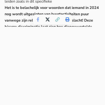
leiden zoals in dit specifieke
Het is te belachelijk voor woorden dat iemand in 2024
nog wordt uitgesloten van buurtactiviteiten puur
vanwege zijn relatiestatusstatus én geslacht! Deze
bizarre discriminatie laat zien hoe diepgewortelde
vooroordelen nog altijd doorwerken in ogenschijnlijk
onschuldige sociale situaties. Gelukkig heeft dit
verhaal wel gezorgd voor meer bewustwording over
inclusiviteit in buurten door het hele land – hopelijk
betekent dit dat andere alleenstaanden zulke
vernederende ervaringen bespaard blijven.
Meer Verhalen