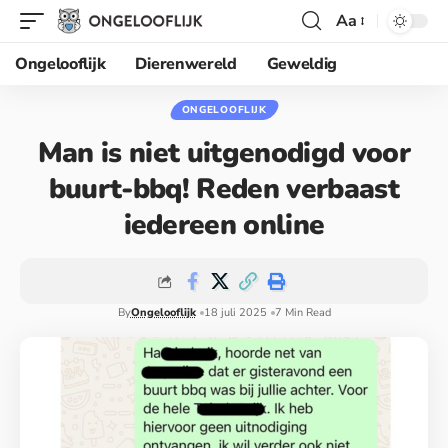
Aa
Ongelooflijk
Dierenwereld
Geweldig
ONGELOOFLIJK
Man is niet uitgenodigd voor
buurt-bbq! Reden verbaast
iedereen online
By
Ongelooflijk
18 juli 2025
7 Min Read