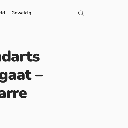
eld
Geweldig
ndarts
 gaat –
arre