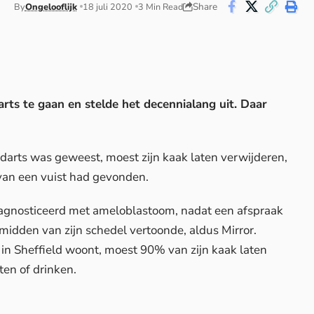
Share
By
Ongelooflijk
18 juli 2020
3 Min Read
ts te gaan en stelde het decennialang uit. Daar
andarts was geweest, moest zijn kaak laten verwijderen,
 van een vuist had gevonden.
agnosticeerd met ameloblastoom, nadat een afspraak
t midden van zijn schedel vertoonde, aldus
Mirror
.
 in Sheffield woont, moest 90% van zijn kaak laten
ten of drinken.