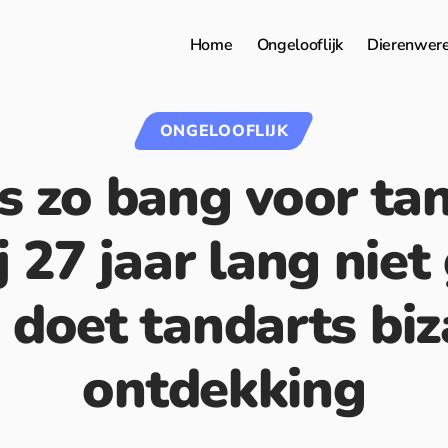
Home
Ongelooflijk
Dierenwer
ONGELOOFLIJK
s zo bang voor ta
j 27 jaar lang niet
 doet tandarts biz
ontdekking