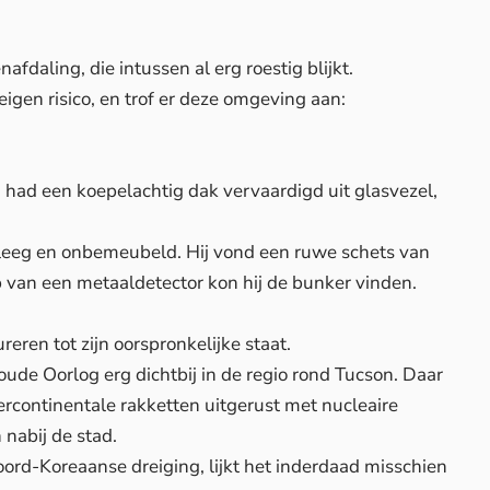
enafdaling, die intussen al erg roestig blijkt.
igen risico, en trof er deze omgeving aan:
 had een koepelachtig dak vervaardigd uit glasvezel,
 leeg en onbemeubeld. Hij vond een ruwe schets van
p van een metaaldetector kon hij de bunker vinden.
eren tot zijn oorspronkelijke staat.
de Oorlog erg dichtbij in de regio rond Tucson. Daar
rcontinentale rakketten uitgerust met nucleaire
nabij de stad.
ord-Koreaanse dreiging, lijkt het inderdaad misschien