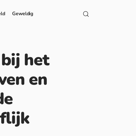
eld
Geweldig
bij het
aven en
de
lijk