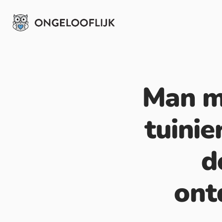
Man me
tuinie
d
ont