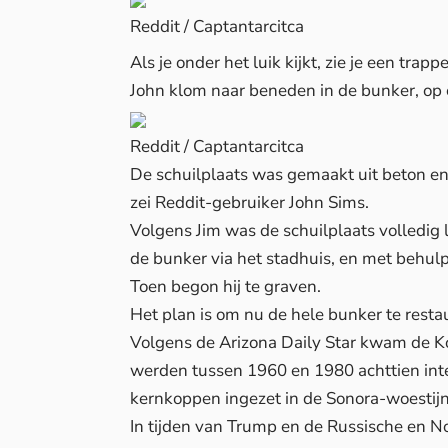
Reddit / Captantarcitca
Als je onder het luik kijkt, zie je een trapp
John klom naar beneden in de bunker, op e
Reddit / Captantarcitca
De schuilplaats was gemaakt uit beton en
zei Reddit-gebruiker John Sims.
Volgens Jim was de schuilplaats volledig
de bunker via het stadhuis, en met behul
Toen begon hij te graven.
Het plan is om nu de hele bunker te restaur
Volgens de
Arizona Daily Star
kwam de Kou
werden tussen 1960 en 1980 achttien inte
kernkoppen ingezet in de Sonora-woestijn 
In tijden van Trump en de Russische en No