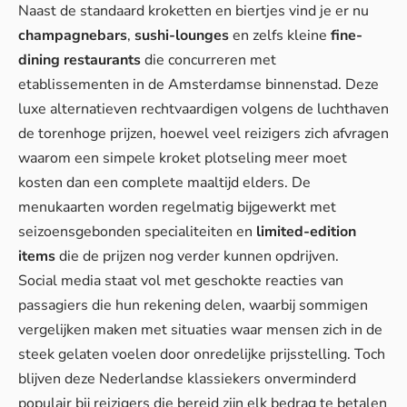
Naast de standaard kroketten en biertjes vind je er nu
champagnebars
,
sushi-lounges
en zelfs kleine
fine-
dining restaurants
die concurreren met
etablissementen in de Amsterdamse binnenstad. Deze
luxe alternatieven rechtvaardigen volgens de luchthaven
de torenhoge prijzen, hoewel veel reizigers zich afvragen
waarom een simpele kroket plotseling meer moet
kosten dan een complete maaltijd elders. De
menukaarten worden regelmatig bijgewerkt met
seizoensgebonden specialiteiten en
limited-edition
items
die de prijzen nog verder kunnen opdrijven.
Social media staat vol met geschokte reacties van
passagiers die hun rekening delen, waarbij sommigen
vergelijken maken met
situaties waar mensen zich in de
steek gelaten voelen
door onredelijke prijsstelling. Toch
blijven deze Nederlandse klassiekers onverminderd
populair bij reizigers die bereid zijn elk bedrag te betalen