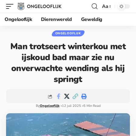
Aa
Ongelooflijk
Dierenwereld
Geweldig
ONGELOOFLIJK
Man trotseert winterkou met
ijskoud bad maar zie nu
onverwachte wending als hij
springt
By
Ongelooflijk
12 juli 2025
5 Min Read