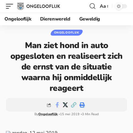
Aa
Ongelooflijk
Dierenwereld
Geweldig
ONGELOOFLIJK
Man ziet hond in auto
opgesloten en realiseert zich
de ernst van de situatie
waarna hij onmiddellijk
reageert
By
Ongelooflijk
15 mei 2019
3 Min Read
zondag, 12 mei 2019