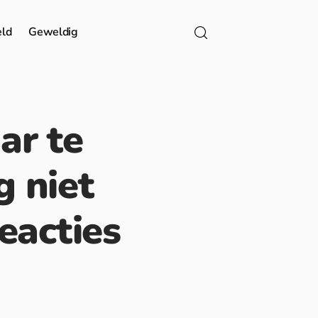
eld
Geweldig
ar te
g niet
eacties