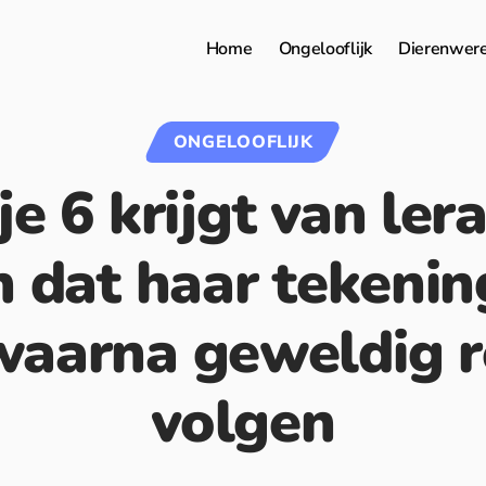
Home
Ongelooflijk
Dierenwer
ONGELOOFLIJK
je 6 krijgt van lera
 dat haar tekenin
waarna geweldig r
volgen