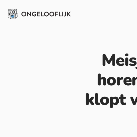
Meis
horen
klopt 