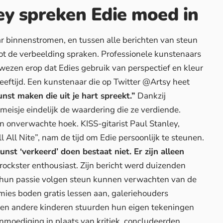
ley spreken Edie moed in
 binnenstromen, en tussen alle berichten van steun
ot de verbeelding spraken. Professionele kunstenaars
wezen erop dat Edies gebruik van perspectief en kleur
eeftijd. Een kunstenaar die op Twitter @Artsy heet
unst maken die uit je hart spreekt.”
Dankzij
meisje eindelijk de waardering die ze verdiende.
 onverwachte hoek. KISS-gitarist Paul Stanley,
 All Nite”, nam de tijd om Edie persoonlijk te steunen.
nst ‘verkeerd’ doen bestaat niet. Er zijn alleen
rockster enthousiast. Zijn bericht werd duizenden
ie hun passie volgen steun kunnen verwachten van de
es boden gratis lessen aan, galeriehouders
, en andere kinderen stuurden hun eigen tekeningen
anmoediging in plaats van kritiek, concludeerden