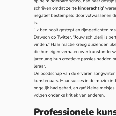
op de middelbare school had haar destij
schrijven omdat ze
‘te kinderachtig’
waren
negatief bestempeld door volwassenen di
is.
“Ik ben nooit gestopt en rijmgedichten mak
Dawson op Twitter. “Jouw schilderij is per
vinden.” Haar reactie kreeg duizenden l
die hun eigen verhalen over kunstonderw
jarenlang hun creatieve passies hadden
leraar.
De boodschap van de ervaren songwriter r
kunstenaars. Haar succes in de muziekind
ongelijk had gehad, en gaf kleine meisje
volgen ondanks kritiek van anderen.
Professionele kun