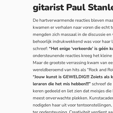
gitarist Paul Stan
De hartverwarmende reacties bleven maar
kwamen er verhalen naar voren die echt t
mengden zich massaal in de discussie en 
behoorlijk indrukwekkend was voor haar l
schreef:
“Het enige ‘verkeerde’ is géén k
ondersteunende reacties kreeg het kleine 
Maar de grootste verrassing kwam van een
wereldberoemd van hits als “Rock and Roll
“Jouw kunst is GEWELDIG!!! Zoiets als ku
leraren die het mis hebben!!!”
schreef de 
keren gedeeld en liet zien dat meisjes d
meest onverwachte plekken. Kunstacademi
nodigden haar uit voor tentoonstellingen
ter ondersteuning. Creativiteit verdient a