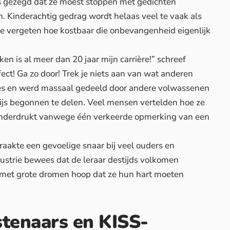
ds gezegd dat ze moest stoppen met gedichten
. Kinderachtig gedrag wordt helaas veel te vaak als
e vergeten hoe kostbaar die onbevangenheid eigenlijk
en is al meer dan 20 jaar mijn carrière!” schreef
fect! Ga zo door! Trek je niets aan van wat anderen
ikes en werd massaal gedeeld door andere volwassenen
ijs begonnen te delen. Veel mensen vertelden hoe ze
 onderdrukt vanwege één verkeerde opmerking van een
aakte een gevoelige snaar bij veel ouders en
ustrie bewees dat de leraar destijds volkomen
s met grote dromen hoop dat ze hun hart moeten
stenaars en KISS-