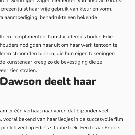
en. Sommigen zagen elementen van abstracte kunst
n prezen juist haar vrije gebruik van kleur en vorm.
extra aanmoediging, benadrukte een bekende
alleen complimenten. Kunstacademies boden Edie
iehouders nodigden haar uit om haar werk tentoon te
inderen stroomden binnen, die hun eigen tekeningen
de kunstenaar kreeg zo de bevestiging die ze
eer zien stralen.
 Dawson deelt haar
m er één verhaal naar voren dat bijzonder veel
vooral bekend van haar liedjes in de succesvolle film
pijnlijk veel op Edie’s situatie leek. Een leraar Engels