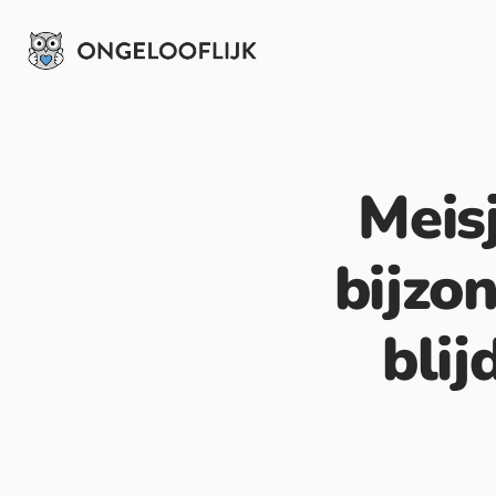
Meisj
bijzo
bli