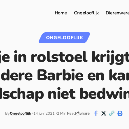
Home
Ongelooflijk
Dierenwer
ONGELOOFLIJK
e in rolstoel krijg
ndere Barbie en ka
jdschap niet bedwi
Share
By
Ongelooflijk
14 juni 2021
2 Min Read