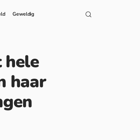
eld
Geweldig
t hele
n haar
ngen