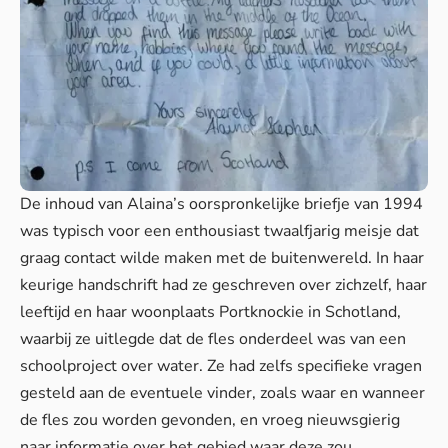
De inhoud van Alaina’s oorspronkelijke briefje van 1994
was typisch voor een enthousiast twaalfjarig meisje dat
graag contact wilde maken met de buitenwereld. In haar
keurige handschrift had ze geschreven over zichzelf, haar
leeftijd en haar woonplaats Portknockie in Schotland,
waarbij ze uitlegde dat de fles onderdeel was van een
schoolproject over water. Ze had zelfs specifieke vragen
gesteld aan de eventuele vinder, zoals waar en wanneer
de fles zou worden gevonden, en vroeg nieuwsgierig
naar informatie over het gebied waar deze zou