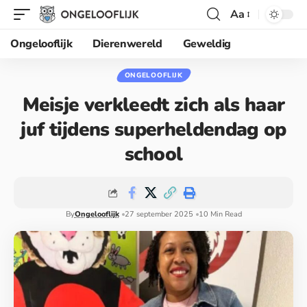
Aa
Ongelooflijk
Dierenwereld
Geweldig
ONGELOOFLIJK
Meisje verkleedt zich als haar
juf tijdens superheldendag op
school
By
Ongelooflijk
27 september 2025
10 Min Read