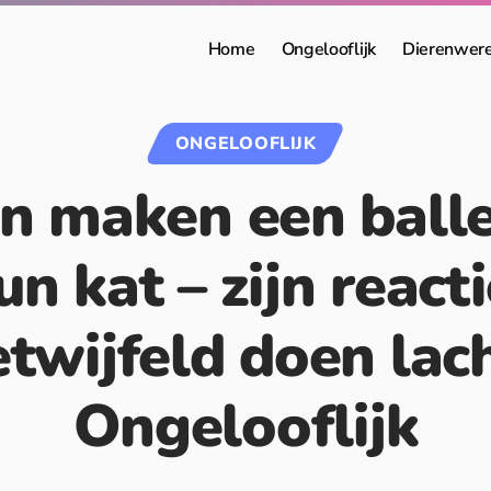
Home
Ongelooflijk
Dierenwer
ONGELOOFLIJK
n maken een ball
n kat – zijn reacti
twijfeld doen lach
Ongelooflijk