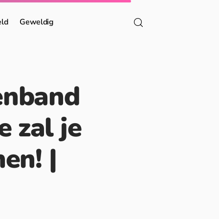
eld
Geweldig
enband
e zal je
en! |