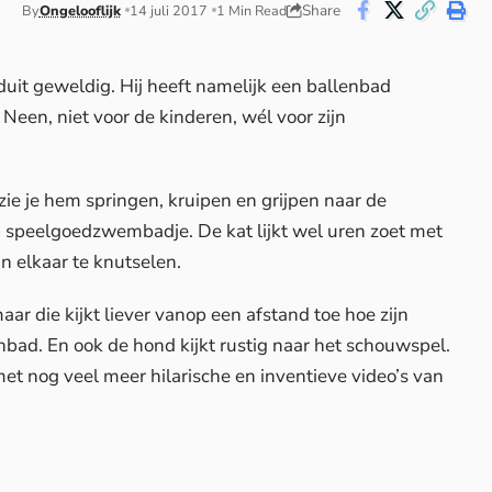
Share
By
Ongelooflijk
14 juli 2017
1 Min Read
duit geweldig. Hij heeft namelijk een ballenbad
Neen, niet voor de kinderen, wél voor zijn
 zie je hem springen, kruipen en grijpen naar de
n speelgoedzwembadje. De kat lijkt wel uren zoet met
in elkaar te knutselen.
ar die kijkt liever vanop een afstand toe hoe zijn
enbad. En ook de hond kijkt rustig naar het schouwspel.
met nog veel meer hilarische en inventieve video’s van