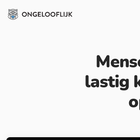
Mense
lastig
o