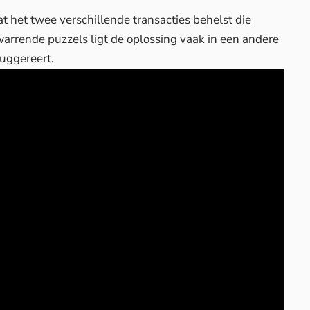
at het twee verschillende transacties behelst die
warrende puzzels ligt de oplossing vaak in een andere
suggereert.