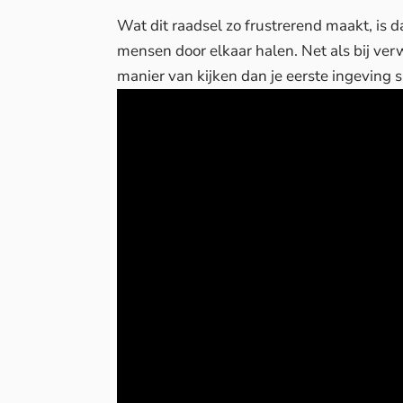
Wat dit raadsel zo frustrerend maakt, is d
mensen door elkaar halen. Net als bij ver
manier van kijken dan je eerste ingeving 