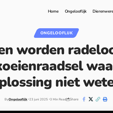
Home
Ongelooflijk
Dierenwer
ONGELOOFLIJK
n worden radelo
 koeienraadsel waa
plossing niet wet
Share
By
Ongelooflijk
23 juni 2025
3 Min Read