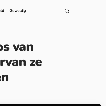
eld
Geweldig
os van
rvan ze
en