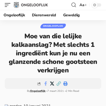
Aa
Ongelooflijk
Dierenwereld
Geweldig
ONGELOOFLIJK
Moe van die lelijke
kalkaanslag? Met slechts 1
ingrediënt kun je nu een
glanzende schone gootsteen
verkrijgen
By
Ongelooflijk
7 maart 2021
2 Min Read
zondag, 10 januari 2021