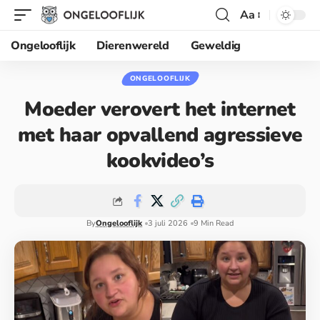
Aa
Ongelooflijk
Dierenwereld
Geweldig
ONGELOOFLIJK
Moeder verovert het internet
met haar opvallend agressieve
kookvideo’s
By
Ongelooflijk
3 juli 2026
9 Min Read