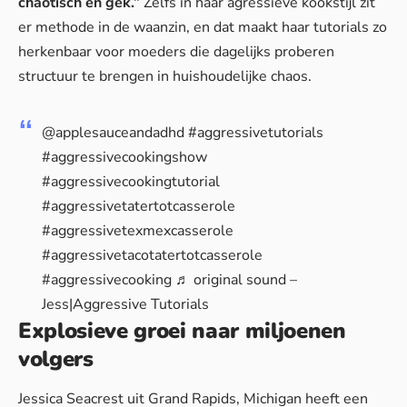
chaotisch en gek.”
Zelfs in haar agressieve kookstijl zit
er methode in de waanzin, en dat maakt haar tutorials zo
herkenbaar voor moeders die dagelijks proberen
structuur te brengen in huishoudelijke chaos.
@applesauceandadhd
#aggressivetutorials
#aggressivecookingshow
#aggressivecookingtutorial
#aggressivetatertotcasserole
#aggressivetexmexcasserole
#aggressivetacotatertotcasserole
#aggressivecooking
♬ original sound –
Jess|Aggressive Tutorials
Explosieve groei naar miljoenen
volgers
Jessica Seacrest uit Grand Rapids, Michigan heeft een