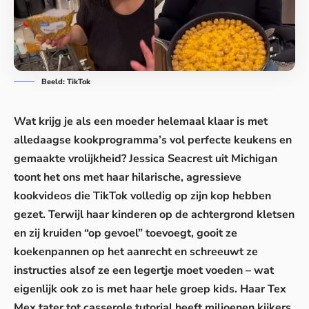
Beeld: TikTok
Wat krijg je als een moeder helemaal klaar is met
alledaagse kookprogramma’s vol perfecte keukens en
gemaakte vrolijkheid? Jessica Seacrest uit Michigan
toont het ons met haar hilarische, agressieve
kookvideos die TikTok volledig op zijn kop hebben
gezet. Terwijl haar kinderen op de achtergrond kletsen
en zij kruiden “op gevoel” toevoegt, gooit ze
koekenpannen op het aanrecht en schreeuwt ze
instructies alsof ze een legertje moet voeden – wat
eigenlijk ook zo is met haar hele groep kids. Haar Tex
Mex tater tot casserole tutorial heeft miljoenen kijkers