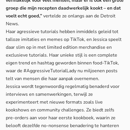
vermakelijk voor veel mensen, maar er is ook een grote
groep die mijn recepten daadwerkelijk kookt – en dat
voelt echt goed,”
vertelde ze onlangs aan de Detroit
News.
Haar agressieve tutorials hebben inmiddels geleid tot
talloze imitaties en memes op TikTok, en Jessica speelt
daar slim op in met limited edition merchandise en
exclusieve tutorials. Haar unieke stijl is een complete
eigen trend en hashtag geworden binnen food-TikTok,
waar de #AggressiveTutorialLady nu miljoenen posts
telt van mensen die haar aanpak overnemen.
Jessica wordt tegenwoordig regelmatig benaderd voor
interviews en samenwerkingen, terwijl ze
experimenteert met nieuwe formats zoals live
kookshows en community challenges. Ze biedt zelfs
pre-orders aan voor haar eerste kookboek, waarin ze
belooft dezelfde no-nonsense benadering te hanteren