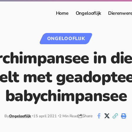
Home
Ongelooflijk
Dierenwer
ONGELOOFLIJK
chimpansee in die
elt met geadopte
babychimpansee
Share
By
Ongelooflijk
15 april 2021
2 Min Read