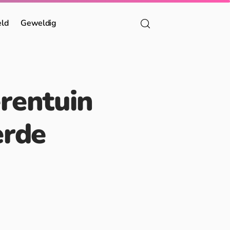
eld
Geweldig
rentuin
erde