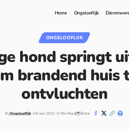
Home
Ongelooflijk
Dierenwer
ONGELOOFLIJK
e hond springt u
m brandend huis 
ontvluchten
Share
By
Ongelooflijk
26 mei 2022
2 Min Read