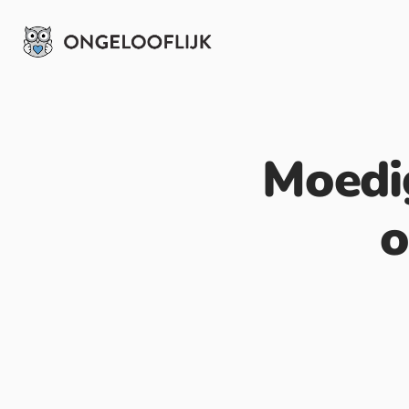
Moedig
o