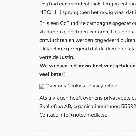
“Hij had een mondvol rook, longen vol rook
NBC. “Hij sprong toen het nodig was, dat is
Er is een
GoFundMe
campagne opgezet om 
vlammenzee hebben verloren. De andere g
ontvluchten en werden ongedeerd buitens
“Ik voel me gezegend dat de dieren er leve
vertelde Justin.
We wensen het gezin heel veel geluk en 
veel beter
!
Over ons
Cookies
Privacybeleid
Als u vragen heeft over ons privacybelei
Skellefteå AB, organisatienummer: 5569
Contact:
info@notedmedia.se