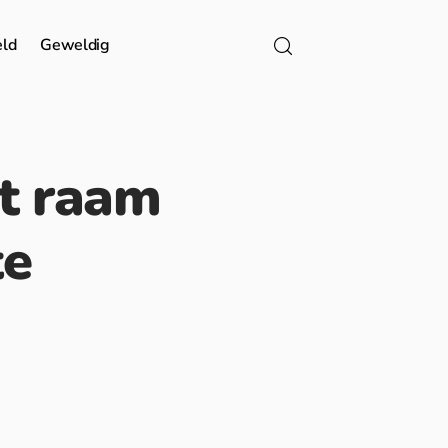
eld
Geweldig
it raam
te