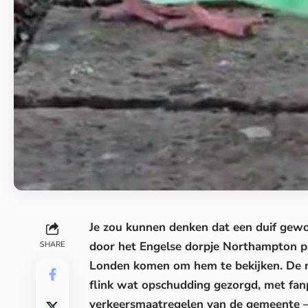
Je zou kunnen denken dat een duif gewoo
door het Engelse dorpje Northampton p
SHARE
Londen komen om hem te bekijken
. De
flink wat opschudding gezorgd, met fanp
verkeersmaatregelen van de gemeente –