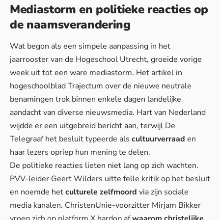
Mediastorm en politieke reacties op
de naamsverandering
Wat begon als een simpele aanpassing in het
jaarrooster van de Hogeschool Utrecht, groeide vorige
week uit tot een ware
mediastorm
. Het artikel in
hogeschoolblad Trajectum over de nieuwe neutrale
benamingen trok binnen enkele dagen landelijke
aandacht van diverse nieuwsmedia. Hart van Nederland
wijdde er een uitgebreid bericht aan, terwijl De
Telegraaf het besluit typeerde als
cultuurverraad
en
haar lezers opriep hun mening te delen.
De politieke reacties lieten niet lang op zich wachten.
PVV-leider Geert Wilders uitte felle kritik op het besluit
en noemde het
culturele zelfmoord
via zijn sociale
media kanalen. ChristenUnie-voorzitter Mirjam Bikker
vroeg zich op platform X hardop af
waarom christelijke