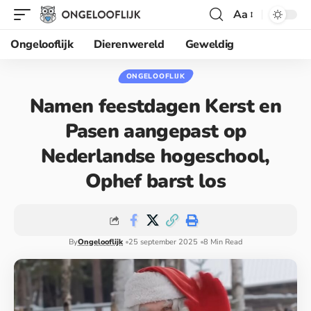
Aa
Ongelooflijk
Dierenwereld
Geweldig
ONGELOOFLIJK
Namen feestdagen Kerst en
Pasen aangepast op
Nederlandse hogeschool,
Ophef barst los
By
Ongelooflijk
25 september 2025
8 Min Read