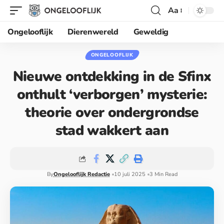
Aa
Ongelooflijk
Dierenwereld
Geweldig
ONGELOOFLIJK
Nieuwe ontdekking in de Sfinx
onthult ‘verborgen’ mysterie:
theorie over ondergrondse
stad wakkert aan
By
Ongelooflijk Redactie
10 juli 2025
3 Min Read