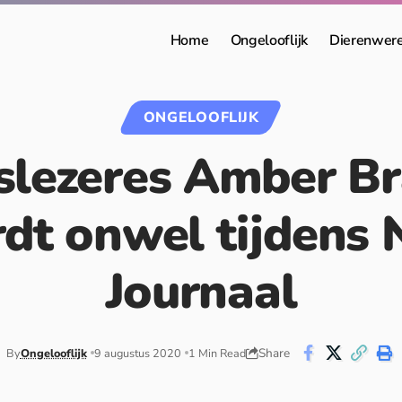
Home
Ongelooflijk
Dierenwer
ONGELOOFLIJK
slezeres Amber Br
dt onwel tijdens
Journaal
Share
By
Ongelooflijk
9 augustus 2020
1 Min Read