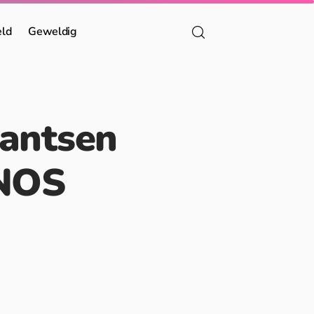
eld
Geweldig
antsen
 NOS