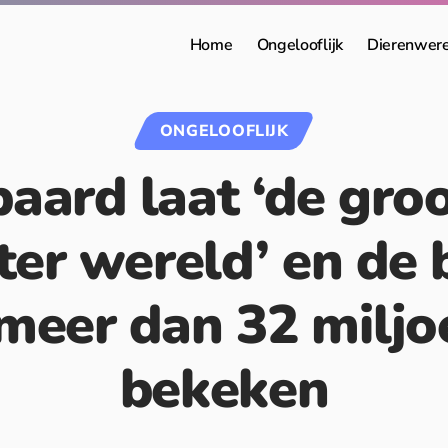
Home
Ongelooflijk
Dierenwer
ONGELOOFLIJK
paard laat ‘de gro
ter wereld’ en de
l meer dan 32 miljo
bekeken