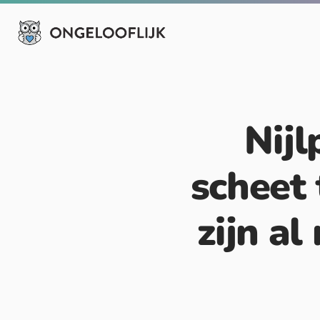
Nijl
scheet 
zijn a