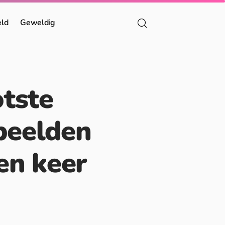
eld
Geweldig
otste
 beelden
en keer