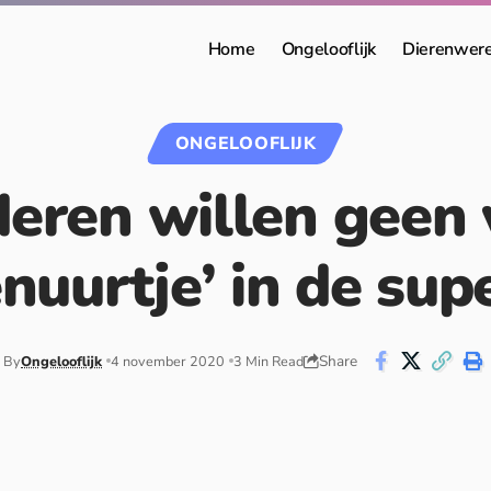
Home
Ongelooflijk
Dierenwer
ONGELOOFLIJK
eren willen geen 
nuurtje’ in de su
Share
By
Ongelooflijk
4 november 2020
3 Min Read