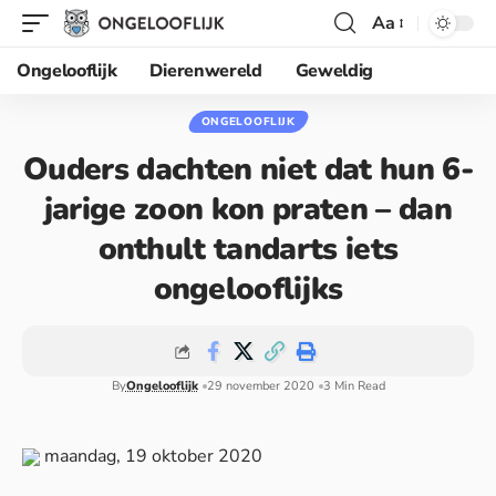
Aa
Ongelooflijk
Dierenwereld
Geweldig
ONGELOOFLIJK
Ouders dachten niet dat hun 6-
jarige zoon kon praten – dan
onthult tandarts iets
ongelooflijks
By
Ongelooflijk
29 november 2020
3 Min Read
maandag, 19 oktober 2020