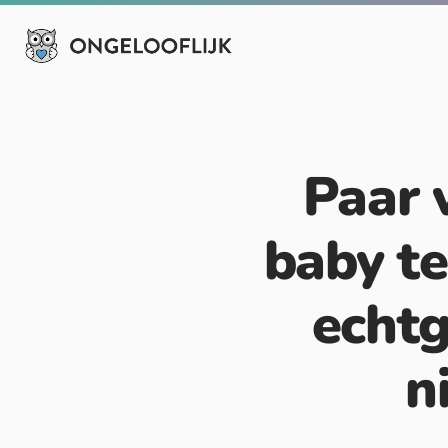
Paar 
baby te
echt
n