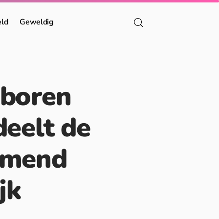
eld
Geweldig
eboren
deelt de
rmend
jk