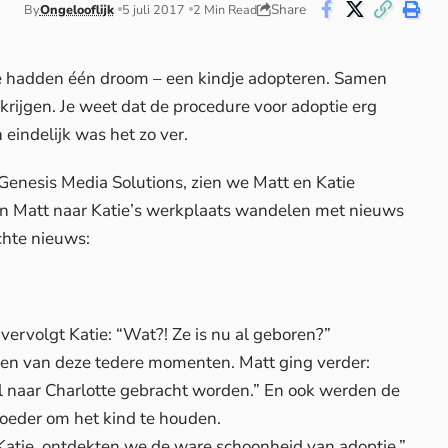
Share
By
Ongelooflijk
5 juli 2017
2 Min Read
 ze hadden één droom – een kindje adopteren. Samen
ijgen. Je weet dat de procedure voor adoptie erg
 eindelijk was het zo ver.
Genesis Media Solutions
, zien we Matt en Katie
 Matt naar Katie’s werkplaats wandelen met nieuws
chte nieuws:
vervolgt Katie: “Wat?! Ze is nu al geboren?”
zien van deze tedere momenten. Matt ging verder:
al naar Charlotte gebracht worden.” En ook werden de
oeder om het kind te houden.
Katie, ontdekten we de ware schoonheid van adoptie,”