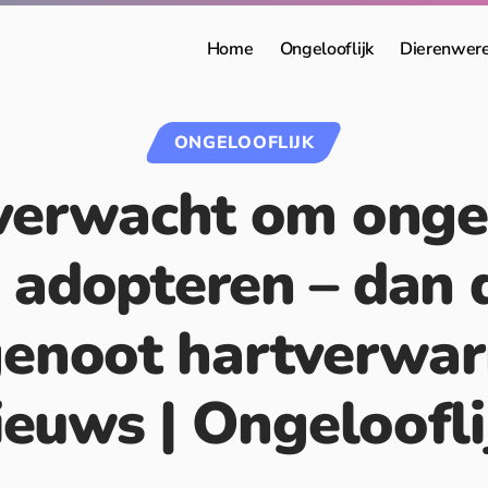
Home
Ongelooflijk
Dierenwer
ONGELOOFLIJK
verwacht om ong
 adopteren – dan 
genoot hartverwa
ieuws | Ongeloofli