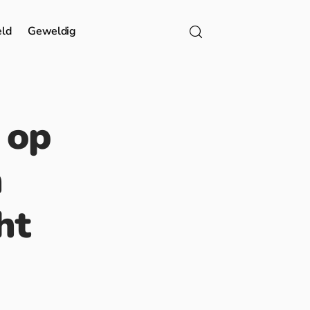
eld
Geweldig
t op
n
ht