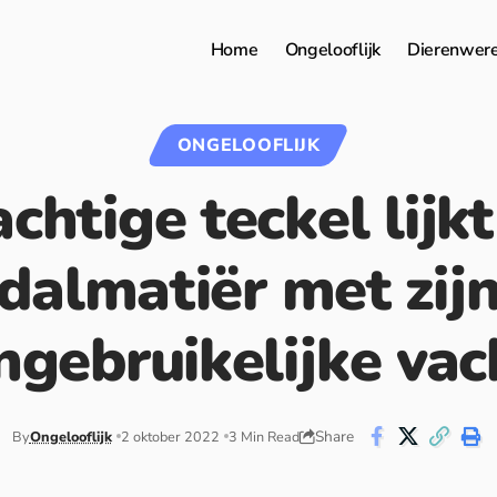
Home
Ongelooflijk
Dierenwer
ONGELOOFLIJK
chtige teckel lijk
dalmatiër met zij
ngebruikelijke vac
Share
By
Ongelooflijk
2 oktober 2022
3 Min Read