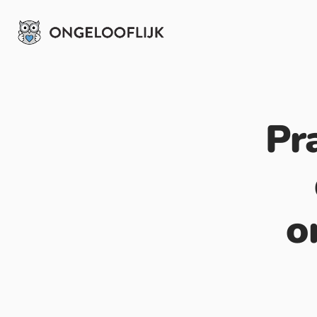
Pra
o