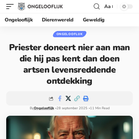
Aa
Ongelooflijk
Dierenwereld
Geweldig
ONGELOOFLIJK
Priester doneert nier aan man
die hij pas kent dan doen
artsen levensreddende
ontdekking
By
Ongelooflijk
28 september 2025
11 Min Read