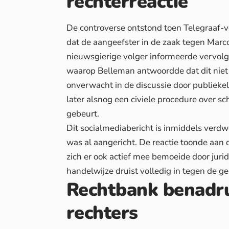
rechterreactie
De controverse ontstond toen Telegraaf-
dat de aangeefster in de zaak tegen Mar
nieuwsgierige volger informeerde vervolge
waarop Belleman antwoordde dat dit niet
onverwacht in de discussie door publiekeli
later alsnog een civiele procedure over sc
gebeurt.
Dit
socialmediabericht is inmiddels verd
was al aangericht. De reactie toonde aan d
zich er ook actief mee bemoeide door juri
handelwijze druist volledig in tegen de ge
Rechtbank benadru
rechters