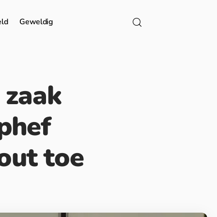
eld
Geweldig
 zaak
phef
out toe