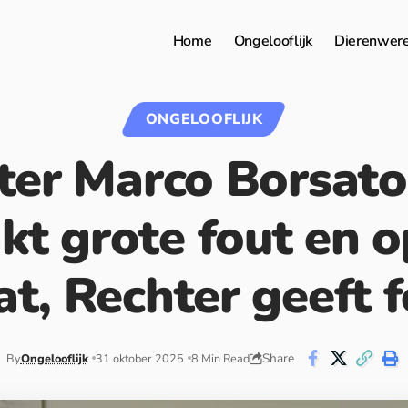
Home
Ongelooflijk
Dierenwer
ONGELOOFLIJK
ter Marco Borsato
kt grote fout en o
at, Rechter geeft f
Share
By
Ongelooflijk
31 oktober 2025
8 Min Read