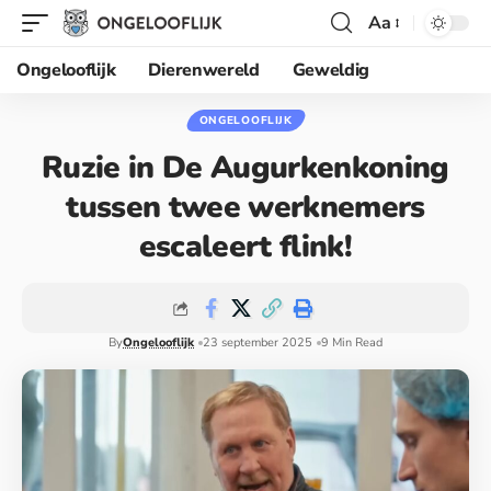
Aa
Ongelooflijk
Dierenwereld
Geweldig
ONGELOOFLIJK
Ruzie in De Augurkenkoning
tussen twee werknemers
escaleert flink!
By
Ongelooflijk
23 september 2025
9 Min Read