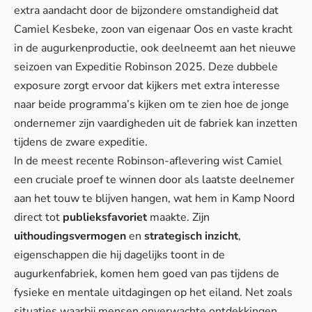
extra aandacht door de bijzondere omstandigheid dat
Camiel Kesbeke, zoon van eigenaar Oos en vaste kracht
in de augurkenproductie, ook deelneemt aan het nieuwe
seizoen van Expeditie Robinson 2025. Deze dubbele
exposure zorgt ervoor dat kijkers met extra interesse
naar beide programma’s kijken om te zien hoe de jonge
ondernemer zijn vaardigheden uit de fabriek kan inzetten
tijdens de zware expeditie.
In de meest recente Robinson-aflevering wist Camiel
een cruciale proef te winnen door als laatste deelnemer
aan het touw te blijven hangen, wat hem in Kamp Noord
direct tot
publieksfavoriet
maakte. Zijn
uithoudingsvermogen
en
strategisch inzicht
,
eigenschappen die hij dagelijks toont in de
augurkenfabriek, komen hem goed van pas tijdens de
fysieke en mentale uitdagingen op het eiland. Net zoals
situaties waarbij
mensen onverwachte ontdekkingen