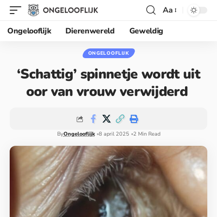
Aa
Ongelooflijk
Dierenwereld
Geweldig
ONGELOOFLIJK
‘Schattig’ spinnetje wordt uit
oor van vrouw verwijderd
By
Ongelooflijk
8 april 2025
2 Min Read