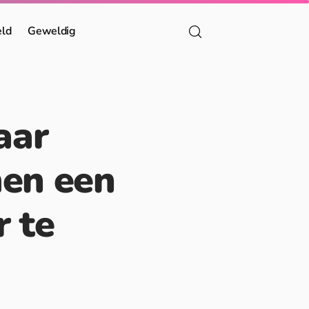
eld
Geweldig
aar
men een
 te