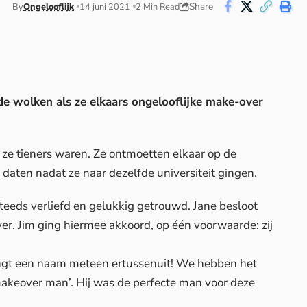
Share
By
Ongelooflijk
14 juni 2021
2 Min Read
 de wolken als ze elkaars ongelooflijke make-over
ze tieners waren. Ze ontmoetten elkaar op de
daten nadat ze naar dezelfde universiteit gingen.
steeds verliefd en gelukkig getrouwd. Jane besloot
er. Jim ging hiermee akkoord, op één voorwaarde: zij
ngt een naam meteen ertussenuit! We hebben het
makeover man’. Hij was de perfecte man voor deze