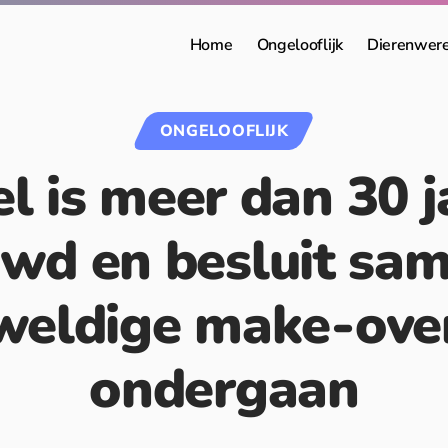
Home
Ongelooflijk
Dierenwer
ONGELOOFLIJK
el is meer dan 30 j
wd en besluit sa
weldige make-over
ondergaan