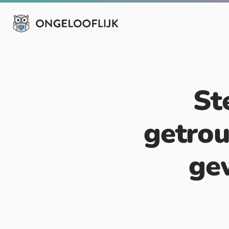
St
getrou
ge