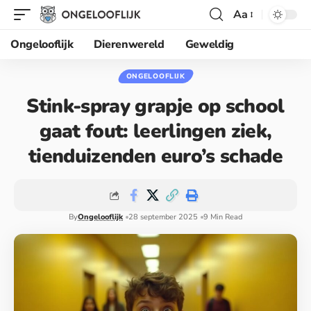
Aa
Ongelooflijk
Dierenwereld
Geweldig
ONGELOOFLIJK
Stink-spray grapje op school
gaat fout: leerlingen ziek,
tienduizenden euro’s schade
By
Ongelooflijk
28 september 2025
9 Min Read