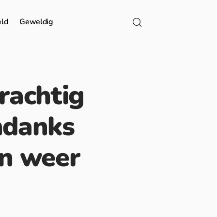
eld
Geweldig
rachtig
ndanks
n weer