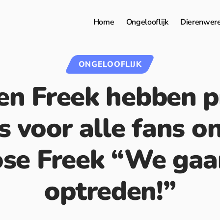
Home
Ongelooflijk
Dierenwer
ONGELOOFLIJK
en Freek hebben p
s voor alle fans o
ose Freek “We gaa
optreden!”