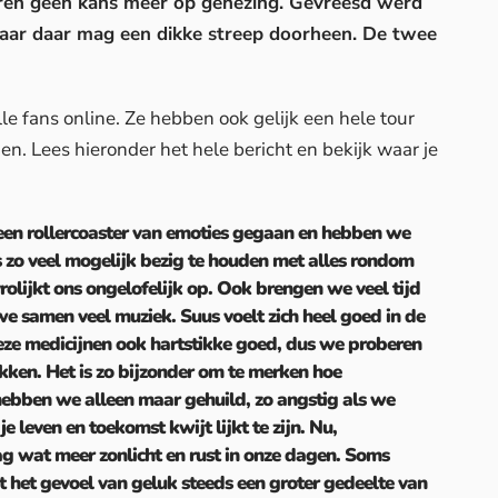
oren geen kans meer op genezing. Gevreesd werd
aar daar mag een dikke streep doorheen. De twee
le fans online. Ze hebben ook gelijk een hele tour
. Lees hieronder het hele bericht en bekijk waar je
en rollercoaster van emoties gegaan en hebben we
zo veel mogelijk bezig te houden met alles rondom
vrolijkt ons ongelofelijk op. Ook brengen we veel tijd
e samen veel muziek. Suus voelt zich heel goed in de
eze medicijnen ook hartstikke goed, dus we proberen
kken. Het is zo bijzonder om te merken hoe
 hebben we alleen maar gehuild, zo angstig als we
 leven en toekomst kwijt lijkt te zijn. Nu,
g wat meer zonlicht en rust in onze dagen. Soms
t het gevoel van geluk steeds een groter gedeelte van