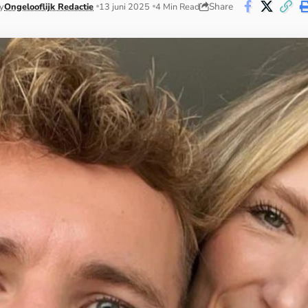
Share
y
Ongelooflijk Redactie
13 juni 2025
4 Min Read