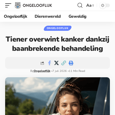
Aa
Ongelooflijk
Dierenwereld
Geweldig
ONGELOOFLIJK
Tiener overwint kanker dankzij
baanbrekende behandeling
By
Ongelooflijk
7 juli 2026
11 Min Read