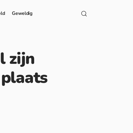
eld
Geweldig
 zijn
 plaats