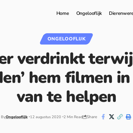
Home
Ongelooflijk
Dierenwer
ONGELOOFLIJK
er verdrinkt terwijl
den’ hem filmen in
van te helpen
Share
By
Ongelooflijk
12 augustus 2020
2 Min Read