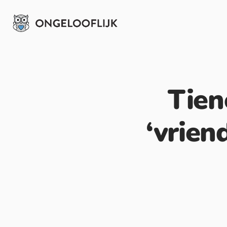
Tien
‘vrien