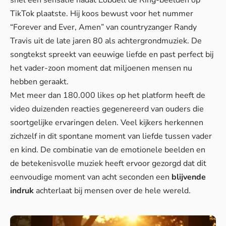
snel een sensatie nadat Lobdell de Ring-beelden op
TikTok plaatste. Hij koos bewust voor het nummer
“Forever and Ever, Amen” van countryzanger Randy
Travis uit de late jaren 80 als achtergrondmuziek. De
songtekst spreekt van eeuwige liefde en past perfect bij
het vader-zoon moment dat miljoenen mensen nu
hebben geraakt.
Met meer dan 180.000 likes op het platform heeft de
video duizenden reacties gegenereerd van ouders die
soortgelijke ervaringen delen. Veel kijkers herkennen
zichzelf in dit spontane moment van liefde tussen vader
en kind. De combinatie van de emotionele beelden en
de betekenisvolle muziek heeft ervoor gezorgd dat dit
eenvoudige moment van acht seconden een
blijvende
indruk
achterlaat bij mensen over de hele wereld.