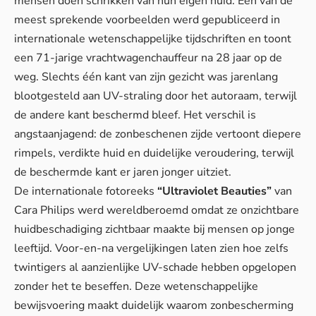
mensen doen schrikken van hun eigen huid. Een van de
meest sprekende voorbeelden werd gepubliceerd in
internationale wetenschappelijke tijdschriften en toont
een 71-jarige vrachtwagenchauffeur na 28 jaar op de
weg. Slechts één kant van zijn gezicht was jarenlang
blootgesteld aan UV-straling door het autoraam, terwijl
de andere kant beschermd bleef. Het verschil is
angstaanjagend: de zonbeschenen zijde vertoont diepere
rimpels, verdikte huid en duidelijke veroudering, terwijl
de beschermde kant er jaren jonger uitziet.
De internationale fotoreeks
“Ultraviolet Beauties”
van
Cara Philips werd wereldberoemd omdat ze onzichtbare
huidbeschadiging zichtbaar maakte bij mensen op jonge
leeftijd. Voor-en-na vergelijkingen laten zien hoe zelfs
twintigers al aanzienlijke UV-schade hebben opgelopen
zonder het te beseffen. Deze wetenschappelijke
bewijsvoering maakt duidelijk waarom zonbescherming