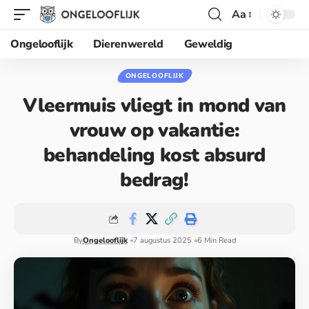
Aa
Ongelooflijk
Dierenwereld
Geweldig
ONGELOOFLIJK
Vleermuis vliegt in mond van
vrouw op vakantie:
behandeling kost absurd
bedrag!
By
Ongelooflijk
7 augustus 2025
6 Min Read