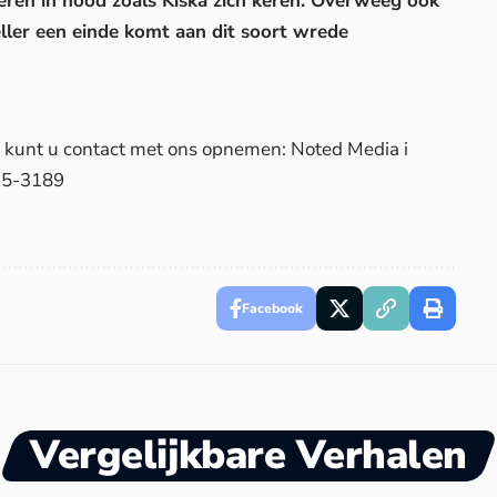
ieren in nood zoals Kiska zich keren. Overweeg ook
neller een einde komt aan dit soort wrede
d, kunt u contact met ons opnemen: Noted Media i
25-3189
Facebook
Vergelijkbare Verhalen