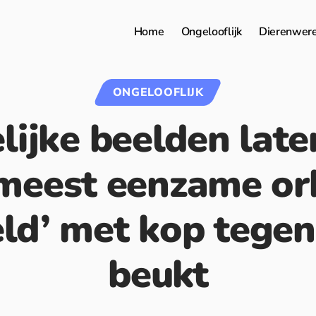
Home
Ongelooflijk
Dierenwer
ONGELOOFLIJK
lijke beelden late
meest eenzame or
ld’ met kop tegen
beukt