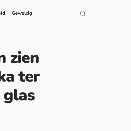
eld
Geweldig
n zien
ka ter
 glas