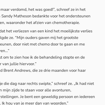
g, maar verdomd, het was goed!”, schreef ze in het
n Sandy Matheson bedankte voor het ondersteunen
en, waaronder het afzien van chemotherapie.
dat het verliezen van een kind het moeilijkste verlies
gde ze. “Mijn ouders gaven mij het grootste
teunen, door niet met chemo door te gaan en me
even…”
st om te zien hoe ik de behandeling stopte en de
 van jullie hiervoor.”
iend Brent Andrews, die ze drie maanden voor haar
e die dag naar rechts swipte,” schreef ze. „Ik had niet
ijn zijde te staan voor alle avonturen,
rstellingen. Je bent een geweldig persoon en iedereen
n. Ik hou van je meer dan van woorden.”