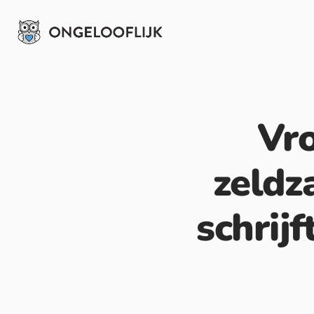
Vro
zeldz
schrijf