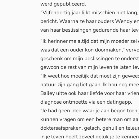
werd gepubliceerd.
“Vijfendertig jaar lijkt misschien niet lan
bericht. Waarna ze haar ouders Wendy e
van haar beslissingen gedurende haar lev
“Ik herinner me altijd dat mijn moeder zei 
was dat een ouder kon doormaken,” vervol
geschenk om mijn beslissingen te onders
gewoon de rest van mijn leven te laten l
“Ik weet hoe moeilijk dat moet zijn gewee
natuur zijn gang liet gaan. Ik hou nog meer
Bailey uitte ook haar liefde voor haar vr
diagnose ontmoette via een datingapp.
“Je had geen idee waar je aan begon toen j
kunnen vragen om een betere man om aan m
doktersafspraken, gelach, gehuil en teleu
in je leven heeft zoveel geluk je te kenne