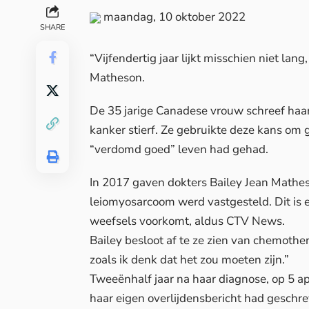
maandag, 10 oktober 2022
SHARE
“Vijfendertig jaar lijkt misschien niet la
Matheson.
De 35 jarige Canadese vrouw schreef haar
kanker stierf. Ze gebruikte deze kans om 
“verdomd goed” leven had gehad.
In 2017 gaven dokters Bailey Jean Mathes
leiomyosarcoom
werd vastgesteld. Dit is 
weefsels voorkomt, aldus
CTV News
.
Bailey besloot af te ze zien van chemother
zoals ik denk dat het zou moeten zijn.”
Tweeënhalf jaar na haar diagnose, op 5 apr
haar eigen overlijdensbericht had geschr