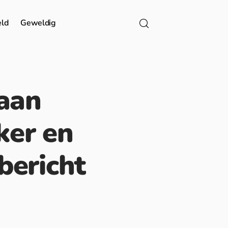
eld
Geweldig
 aan
ker en
sbericht