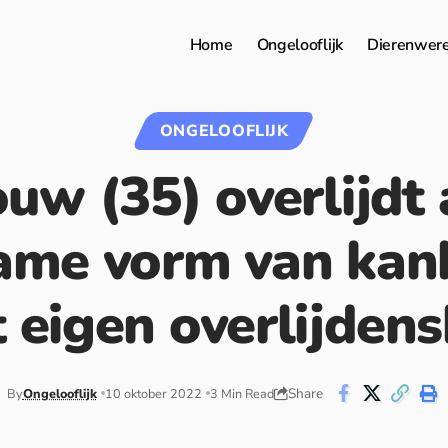
Home
Ongelooflijk
Dierenwer
ONGELOOFLIJK
uw (35) overlijdt
ame vorm van kan
t eigen overlijden
Share
By
Ongelooflijk
10 oktober 2022
3 Min Read