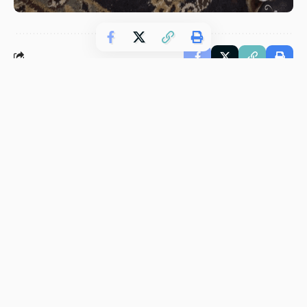
Meer Verhalen
Vergelijkbare Verhalen
Meer van Ongelooflijk
Over Ons
Advertenties
Cookiebeleid
Contact