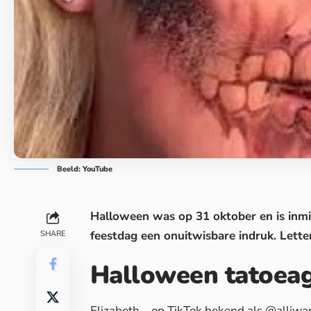
Beeld: YouTube
Halloween
was op 31 oktober en is inm
feestdag een onuitwisbare indruk. Letterl
SHARE
Halloween tatoea
Elizabeth – op TikTok bekend als @alliw