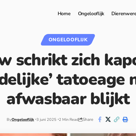
Home
Ongelooflijk
Dierenwer
ONGELOOFLIJK
 schrikt zich kap
jdelijke’ tatoeage 
afwasbaar blijkt
Share
By
Ongelooflijk
3 juni 2025
2 Min Read