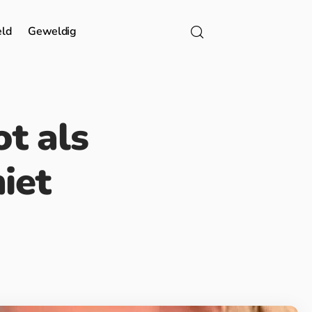
eld
Geweldig
ot als
niet