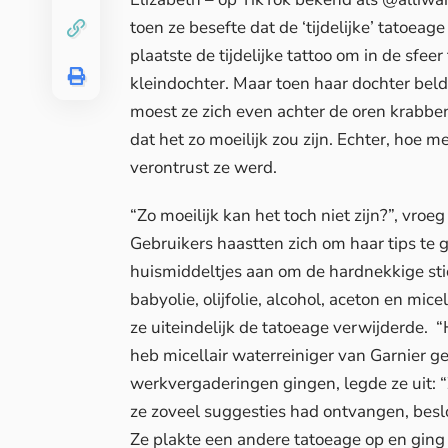
toen ze besefte dat de ‘tijdelijke’ tatoea
plaatste de tijdelijke tattoo om in de sfee
kleindochter. Maar toen haar dochter bel
moest ze zich even achter de oren krabben
dat het zo moeilijk zou zijn. Echter, hoe 
verontrust ze werd.
“Zo moeilijk kan het toch niet zijn?”, vroe
Gebruikers haastten zich om haar tips te
huismiddeltjes aan om de hardnekkige sti
babyolie, olijfolie, alcohol, aceton en mic
ze uiteindelijk de tatoeage verwijderde. “H
heb micellair waterreiniger van Garnier ge
werkvergaderingen gingen, legde ze uit: 
ze zoveel suggesties had ontvangen, beslo
Ze plakte een andere tatoeage op en ging