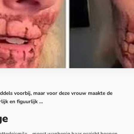
iddels voorbij, maar voor deze
vrouw
maakte de
ijk en figuurlijk …
ge
anttodoismile – moest wanhopig haar gezicht boenen