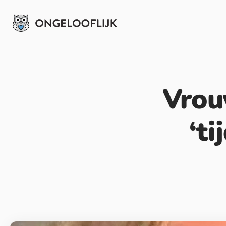
Vrouw
‘ti