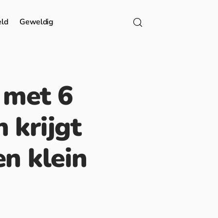
eld
Geweldig
 met 6
 krijgt
en klein