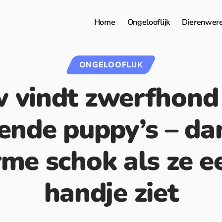
Home
Ongelooflijk
Dierenwer
ONGELOOFLIJK
 vindt zwerfhond
ende puppy’s – dan
me schok als ze e
handje ziet