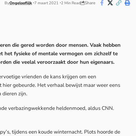
Share
By
Ongelooflijk
7 maart 2021
2 Min Read
dieren die gered worden door mensen. Vaak hebben
t het fysieke of mentale vermogen om zichzelf te
orden die veelal veroorzaakt door hun eigenaars.
ervoetige vrienden de kans krijgen om een ​​
t hier gebeurde. Het verhaal bewijst maar weer eens
dieren zijn.
oonde verbazingwekkende heldenmoed, aldus
CNN
.
y’s, tijdens een koude winternacht. Plots hoorde de