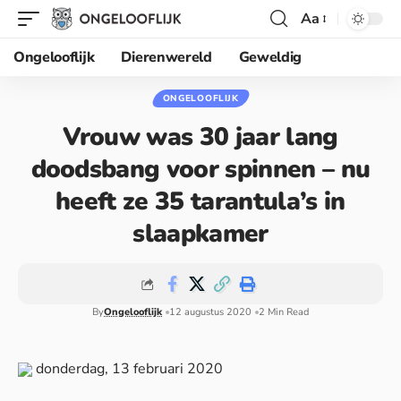
Aa
Ongelooflijk
Dierenwereld
Geweldig
ONGELOOFLIJK
Vrouw was 30 jaar lang
doodsbang voor spinnen – nu
heeft ze 35 tarantula’s in
slaapkamer
By
Ongelooflijk
12 augustus 2020
2 Min Read
donderdag, 13 februari 2020