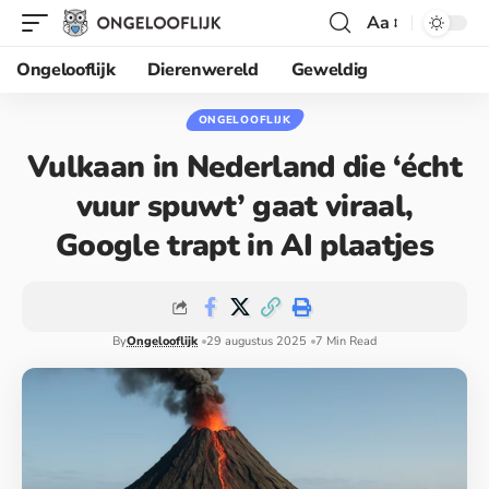
Aa
Ongelooflijk
Dierenwereld
Geweldig
ONGELOOFLIJK
Vulkaan in Nederland die ‘écht
vuur spuwt’ gaat viraal,
Google trapt in AI plaatjes
By
Ongelooflijk
29 augustus 2025
7 Min Read