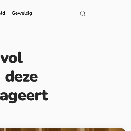
eld
Geweldig
 vol
 deze
ageert