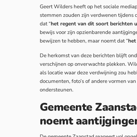
Geert Wilders heeft op het sociale mediap
stemmen zouden zijn verdwenen tijdens d
dat “
het regent van dit soort berichten u
bewijs voor zijn opzienbarende aantijginge
bewijzen te hebben, maar noemt dat “
het
De herkomst van deze berichten blijft ondu
verschijnen op onverwachte plekken. Wild
als locatie waar deze verdwijning zou he
documenten, foto’s of andere vormen van
ondersteunen.
Gemeente Zaanstad
noemt aantijginge
De gemeente Zaanstad reageert vol ongel