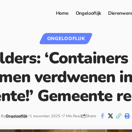
Home
Ongelooflijk
Dierenwer
ONGELOOFLIJK
ders: ‘Containers
men verdwenen in
nte!’ Gemeente re
Share
By
Ongelooflijk
1 november 2025
7 Min Read