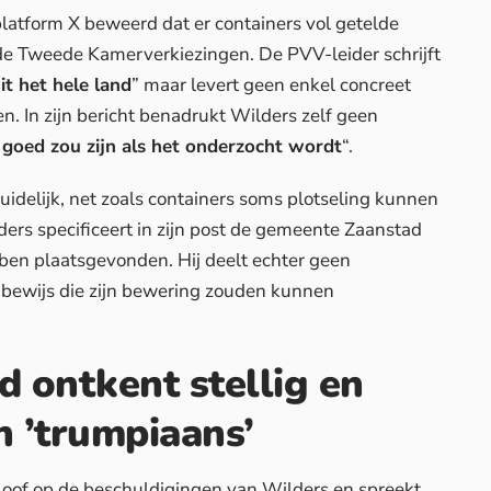
latform X beweerd dat er containers vol getelde
e Tweede Kamerverkiezingen. De PVV-leider schrijft
it het hele land
” maar levert geen enkel concreet
n. In zijn bericht benadrukt Wilders zelf geen
 goed zou zijn als het onderzocht wordt
“.
idelijk, net zoals
containers
soms plotseling kunnen
ers specificeert in zijn post de gemeente Zaanstad
bben plaatsgevonden. Hij deelt echter geen
 bewijs die zijn bewering zouden kunnen
 ontkent stellig en
n ’trumpiaans’
oof op de beschuldigingen van Wilders en spreekt