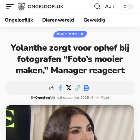
Aa
Ongelooflijk
Dierenwereld
Geweldig
ONGELOOFLIJK
Yolanthe zorgt voor ophef bij
fotografen “Foto’s mooier
maken,” Manager reageert
By
Ongelooflijk
16 september 2025
9 Min Read